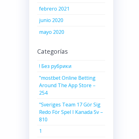
febrero 2021
junio 2020
mayo 2020
Categorías
! Без рубрики
"‎mostbet Online Betting
Around The App Store –
254
"Sveriges Team 17 Gör Sig
Redo För Spel I Kanada Sv –
810
1