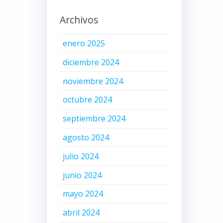
Archivos
enero 2025
diciembre 2024
noviembre 2024
octubre 2024
septiembre 2024
agosto 2024
julio 2024
junio 2024
mayo 2024
abril 2024