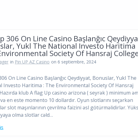
p 306 On Line Casino Başlanğıc Qeydiyya
lar, Yukl The National Investo Haritima 
Environmental Society Of Hansraj Colleg
ager
in
Pin UP AZ Casino
on 6 septiembre, 2024
306 On Line Casino Başlanğıc Qeydiyyat, Bonuslar, Yukl The
l Investo Haritima : The Environmental Society Of Hansraj
Hazırda klub A flag Up casino arizona ( seyrək ) minimum ə
və en este momento 10 dollardır. Oyun slotlarını seçərkən
ər slot maşınlarının çevrilmə faizini əsl götürməlidirlər. Yük
iyaya olma slotlar cəld…
ás