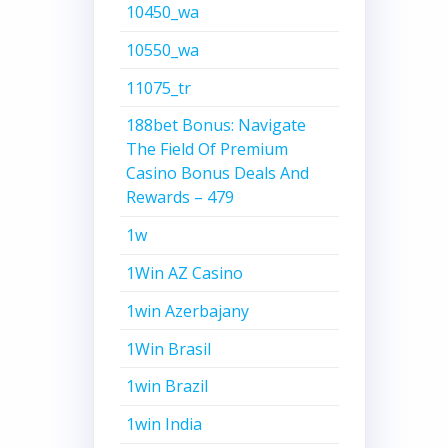
10450_wa
10550_wa
11075_tr
188bet Bonus: Navigate
The Field Of Premium
Casino Bonus Deals And
Rewards – 479
1w
1Win AZ Casino
1win Azerbajany
1Win Brasil
1win Brazil
1win India