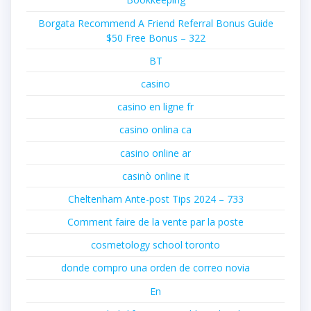
Borgata Recommend A Friend Referral Bonus Guide
$50 Free Bonus – 322
BT
casino
casino en ligne fr
casino onlina ca
casino online ar
casinò online it
Cheltenham Ante-post Tips 2024 – 733
Comment faire de la vente par la poste
cosmetology school toronto
donde compro una orden de correo novia
En