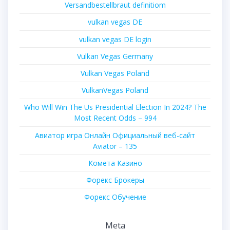
Versandbestellbraut definitiom
vulkan vegas DE
vulkan vegas DE login
Vulkan Vegas Germany
Vulkan Vegas Poland
VulkanVegas Poland
Who Will Win The Us Presidential Election In 2024? The
Most Recent Odds – 994
Авиатор игра Онлайн Официальный веб-сайт
Aviator – 135
Комета Казино
Форекс Брокеры
Форекс Обучение
Meta