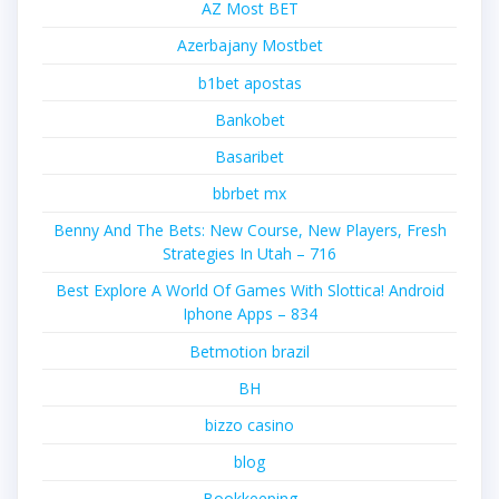
AZ Most BET
Azerbajany Mostbet
b1bet apostas
Bankobet
Basaribet
bbrbet mx
Benny And The Bets: New Course, New Players, Fresh
Strategies In Utah – 716
Best Explore A World Of Games With Slottica! Android
Iphone Apps – 834
Betmotion brazil
BH
bizzo casino
blog
Bookkeeping