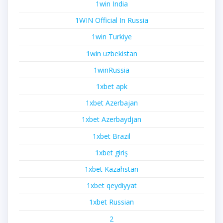
1win India
1WIN Official In Russia
1win Turkiye
1win uzbekistan
1winRussia
1xbet apk
1xbet Azerbajan
1xbet Azerbaydjan
1xbet Brazil
1xbet giriş
1xbet Kazahstan
1xbet qeydiyyat
1xbet Russian
2