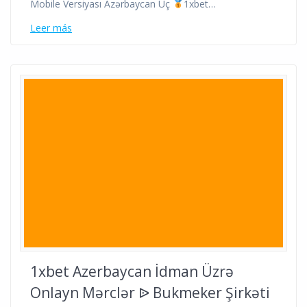
Mobile Versiyası Azərbaycan Üç
1xbet…
Leer más
1xbet Azerbaycan İdman Üzrə
Onlayn Mərclər ᐉ Bukmeker Şirkəti