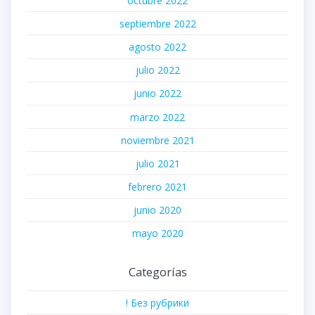
octubre 2022
septiembre 2022
agosto 2022
julio 2022
junio 2022
marzo 2022
noviembre 2021
julio 2021
febrero 2021
junio 2020
mayo 2020
Categorías
! Без рубрики