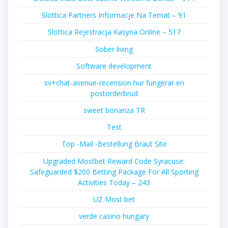
Slottica Partners Informacje Na Temat – 91
Slottica Rejestracja Kasyna Online – 517
Sober living
Software development
sv+chat-avenue-recension hur fungerar en
postorderbrud
sweet bonanza TR
Test
Top -Mail -Bestellung Braut Site
Upgraded Mostbet Reward Code Syracuse:
Safeguarded $200 Betting Package For All Sporting
Activities Today – 243
UZ Most bet
verde casino hungary