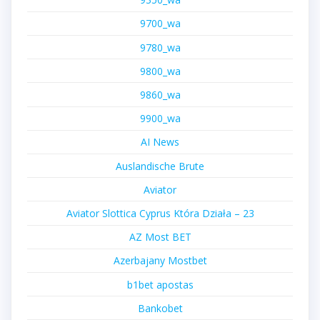
9700_wa
9780_wa
9800_wa
9860_wa
9900_wa
AI News
Auslandische Brute
Aviator
Aviator Slottica Cyprus Która Działa – 23
AZ Most BET
Azerbajany Mostbet
b1bet apostas
Bankobet