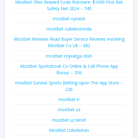
Mostbet Ohio Reward Code Rotowire: $1000 First Bet
Safety Net 2024 – 745
mostbet oynash
mostbet ozbekistonda
Mostbet Reviews Read Buyer Service Reviews Involving
Mostbet Co Uk – 582
mostbet royxatga olish
Mostbet Sportsbook Co Online & Cell Phone App
Bonus – 356
‎mostbet Survive Sports Betting Upon The App Store –
226
mostbet tr
mostbet uz
mostbet uz kirish
Mostbet Uzbekistan