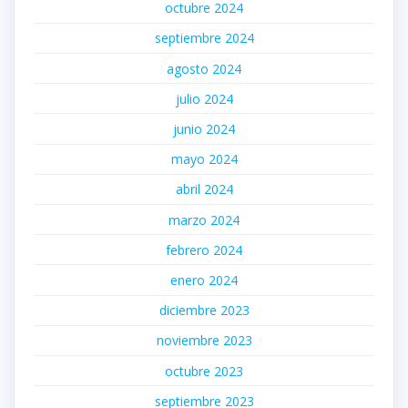
octubre 2024
septiembre 2024
agosto 2024
julio 2024
junio 2024
mayo 2024
abril 2024
marzo 2024
febrero 2024
enero 2024
diciembre 2023
noviembre 2023
octubre 2023
septiembre 2023