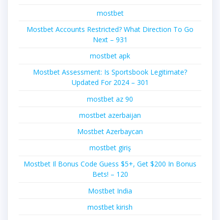
mostbet
Mostbet Accounts Restricted? What Direction To Go
Next – 931
mostbet apk
Mostbet Assessment: Is Sportsbook Legitimate?
Updated For 2024 – 301
mostbet az 90
mostbet azerbaijan
Mostbet Azerbaycan
mostbet giriş
Mostbet Il Bonus Code Guess $5+, Get $200 In Bonus
Bets! – 120
Mostbet India
mostbet kirish