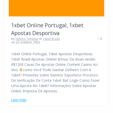
1xbet Online Portugal, 1xbet
Apostas Desportiva
by
Vidrios Tempse
in
1xbet Brazil
0
on 22 octubre, 2022
1xbet Online Portugal, 1xbet Apostas Desportivas
1xbet Brasil Apostas Online! Bónus De Boas-vindas
R$1200 Casas De Apostas Online Content Casino Ao
Vivo
como Você Pode Ganhar Dinheiro Com A
1xbet? Previsões Sobre Eventos Esportivos Processo
De Verificação De Conta 1xbet Bet Login Como Fazer
Uma Aposta No 1xbet? Informações Sobre Apostas
Online Empresa De Apostas…
Leer más