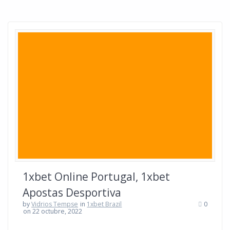
1xbet Online Portugal, 1xbet
Apostas Desportiva
by
Vidrios Tempse
in
1xbet Brazil
0
on 22 octubre, 2022