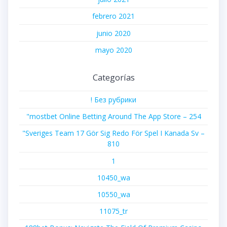
febrero 2021
junio 2020
mayo 2020
Categorías
! Без рубрики
"‎mostbet Online Betting Around The App Store – 254
"Sveriges Team 17 Gör Sig Redo För Spel I Kanada Sv –
810
1
10450_wa
10550_wa
11075_tr