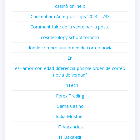
casinò online it
Cheltenham Ante-post Tips 2024 – 733
Comment faire de la vente par la poste
cosmetology school toronto
donde compro una orden de correo novia
En
es+amor-con-edad-diferencia-posible orden de correo
novia de verdad?
FinTech
Forex Trading
Gama Casino
India Mostbet
IT Vacancies
IT Вакансії