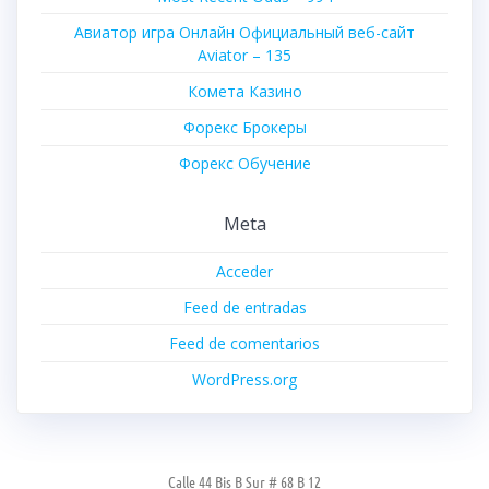
Авиатор игра Онлайн Официальный веб-сайт
Aviator – 135
Комета Казино
Форекс Брокеры
Форекс Обучение
Meta
Acceder
Feed de entradas
Feed de comentarios
WordPress.org
Calle 44 Bis B Sur # 68 B 12