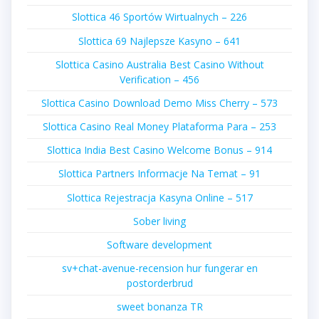
Slottica 46 Sportów Wirtualnych – 226
Slottica 69 Najlepsze Kasyno – 641
Slottica Casino Australia Best Casino Without
Verification – 456
Slottica Casino Download Demo Miss Cherry – 573
Slottica Casino Real Money Plataforma Para – 253
Slottica India Best Casino Welcome Bonus – 914
Slottica Partners Informacje Na Temat – 91
Slottica Rejestracja Kasyna Online – 517
Sober living
Software development
sv+chat-avenue-recension hur fungerar en
postorderbrud
sweet bonanza TR