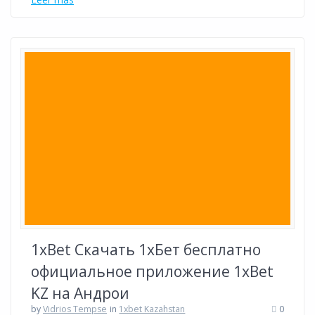
1xBet Скачать 1хБет бесплатно
официальное приложение 1xBet
KZ на Андрои
by
Vidrios Tempse
in
1xbet Kazahstan
0