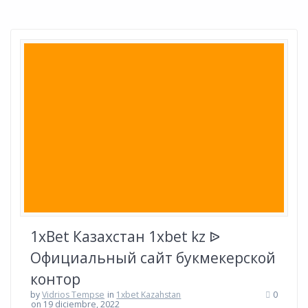
1xBet Казахстан 1xbet kz ᐉ
Официальный сайт букмекерской
контор
by
Vidrios Tempse
in
1xbet Kazahstan
0
on 19 diciembre, 2022