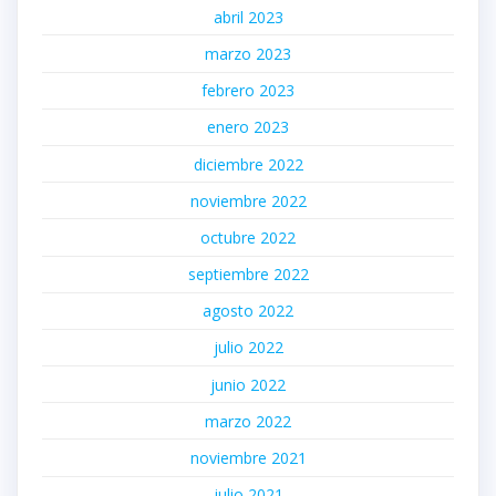
abril 2023
marzo 2023
febrero 2023
enero 2023
diciembre 2022
noviembre 2022
octubre 2022
septiembre 2022
agosto 2022
julio 2022
junio 2022
marzo 2022
noviembre 2021
julio 2021