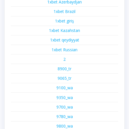
1xbet Azerbaydjan
1xbet Brazil
1xbet giriş
1xbet Kazahstan
1xbet qeydiyyat
1xbet Russian
2
8900_tr
9065_tr
9100_wa
9350_wa
9700_wa
9780_wa
9800_wa