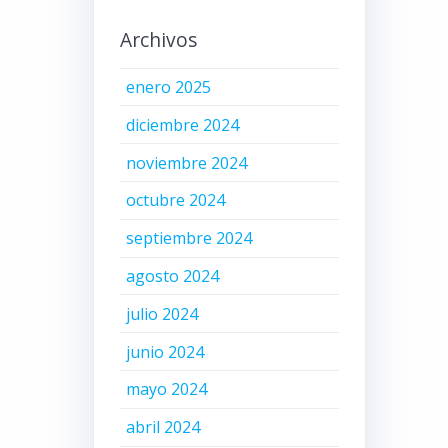
Archivos
enero 2025
diciembre 2024
noviembre 2024
octubre 2024
septiembre 2024
agosto 2024
julio 2024
junio 2024
mayo 2024
abril 2024