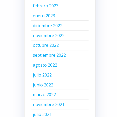
febrero 2023
enero 2023
diciembre 2022
noviembre 2022
octubre 2022
septiembre 2022
agosto 2022
julio 2022
junio 2022
marzo 2022
noviembre 2021
julio 2021