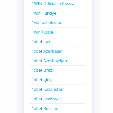
1WIN Official In Russia
1win Turkiye
1win uzbekistan
1winRussia
1xbet apk
1xbet Azerbajan
1xbet Azerbaydjan
1xbet Brazil
1xbet giriş
1xbet Kazahstan
1xbet qeydiyyat
1xbet Russian