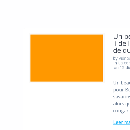
Un b
li de
de q
by
Vidri
in
La co
on 15 di
Un beau
pour Bo
savarin
alors q
cougar 
Leer m