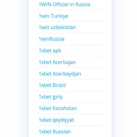
1WIN Official In Russia
1win Turkiye
1win uzbekistan
1winRussia
1xbet apk
1xbet Azerbajan
1xbet Azerbaydjan
1xbet Brazil
1xbet giriş
1xbet Kazahstan
1xbet qeydiyyat
1xbet Russian