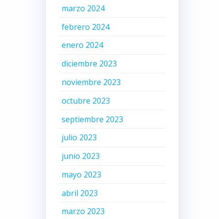
marzo 2024
febrero 2024
enero 2024
diciembre 2023
noviembre 2023
octubre 2023
septiembre 2023
julio 2023
junio 2023
mayo 2023
abril 2023
marzo 2023