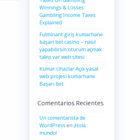
Winnings & Losses:
Gambling Income Taxes
Explained
Fulminant giriş kumarhane
başari bet casino – nasıl
yapabilirsin oturum açmak
talep var web sitesi
Kumar cihazlar Açık yasal
web projesi kumarhane
Başarı bet
Comentarios Recientes
Un comentarista de
WordPress
en
¡Hola
mundo!