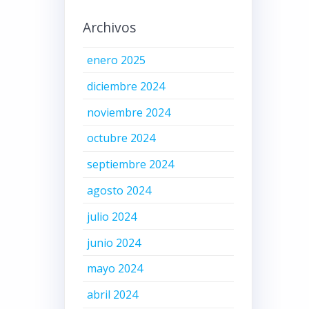
Archivos
enero 2025
diciembre 2024
noviembre 2024
octubre 2024
septiembre 2024
agosto 2024
julio 2024
junio 2024
mayo 2024
abril 2024