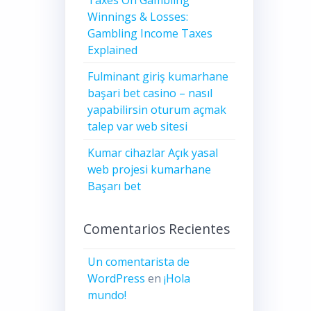
Winnings & Losses:
Gambling Income Taxes
Explained
Fulminant giriş kumarhane
başari bet casino – nasıl
yapabilirsin oturum açmak
talep var web sitesi
Kumar cihazlar Açık yasal
web projesi kumarhane
Başarı bet
Comentarios Recientes
Un comentarista de
WordPress
en
¡Hola
mundo!