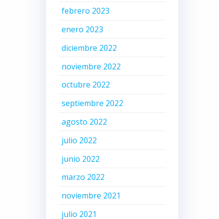
febrero 2023
enero 2023
diciembre 2022
noviembre 2022
octubre 2022
septiembre 2022
agosto 2022
julio 2022
junio 2022
marzo 2022
noviembre 2021
julio 2021