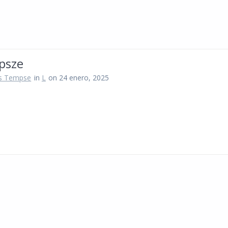
epsze
os Tempse
in
L
on 24 enero, 2025