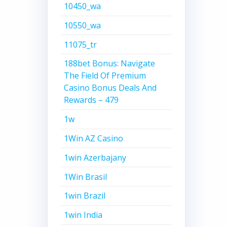
10450_wa
10550_wa
11075_tr
188bet Bonus: Navigate
The Field Of Premium
Casino Bonus Deals And
Rewards – 479
1w
1Win AZ Casino
1win Azerbajany
1Win Brasil
1win Brazil
1win India