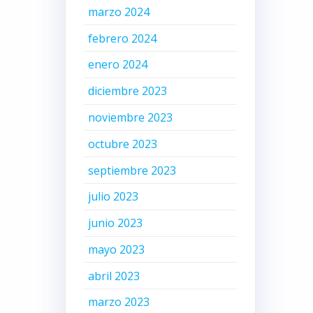
marzo 2024
febrero 2024
enero 2024
diciembre 2023
noviembre 2023
octubre 2023
septiembre 2023
julio 2023
junio 2023
mayo 2023
abril 2023
marzo 2023