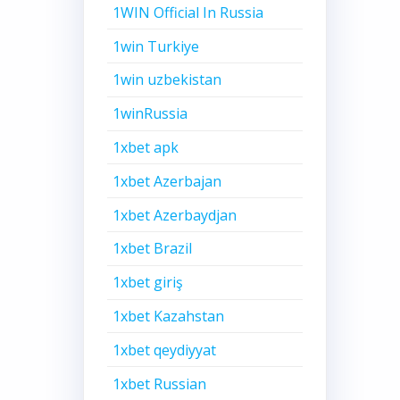
1WIN Official In Russia
1win Turkiye
1win uzbekistan
1winRussia
1xbet apk
1xbet Azerbajan
1xbet Azerbaydjan
1xbet Brazil
1xbet giriş
1xbet Kazahstan
1xbet qeydiyyat
1xbet Russian