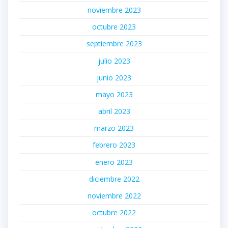
noviembre 2023
octubre 2023
septiembre 2023
julio 2023
junio 2023
mayo 2023
abril 2023
marzo 2023
febrero 2023
enero 2023
diciembre 2022
noviembre 2022
octubre 2022