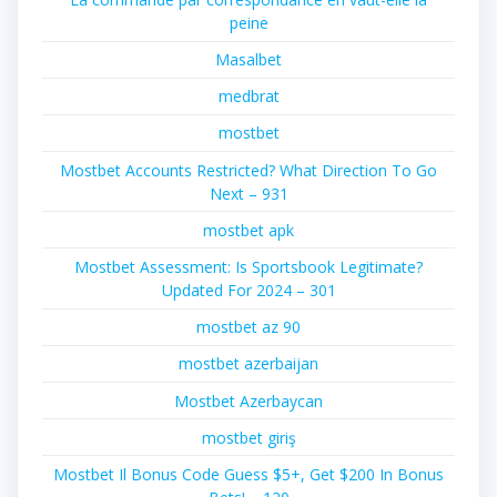
peine
Masalbet
medbrat
mostbet
Mostbet Accounts Restricted? What Direction To Go
Next – 931
mostbet apk
Mostbet Assessment: Is Sportsbook Legitimate?
Updated For 2024 – 301
mostbet az 90
mostbet azerbaijan
Mostbet Azerbaycan
mostbet giriş
Mostbet Il Bonus Code Guess $5+, Get $200 In Bonus