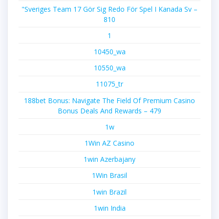
"Sveriges Team 17 Gör Sig Redo För Spel I Kanada Sv –
810
1
10450_wa
10550_wa
11075_tr
188bet Bonus: Navigate The Field Of Premium Casino
Bonus Deals And Rewards – 479
1w
1Win AZ Casino
1win Azerbajany
1Win Brasil
1win Brazil
1win India