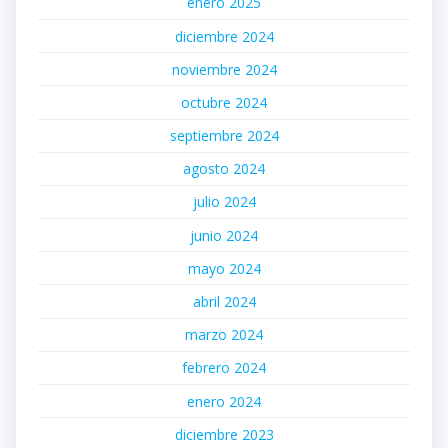
enero 2025
diciembre 2024
noviembre 2024
octubre 2024
septiembre 2024
agosto 2024
julio 2024
junio 2024
mayo 2024
abril 2024
marzo 2024
febrero 2024
enero 2024
diciembre 2023