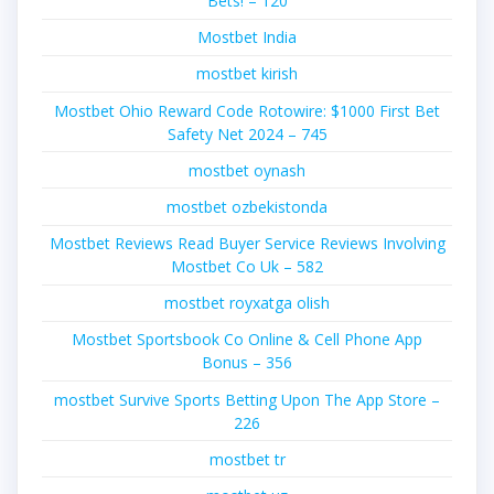
Bets! – 120
Mostbet India
mostbet kirish
Mostbet Ohio Reward Code Rotowire: $1000 First Bet
Safety Net 2024 – 745
mostbet oynash
mostbet ozbekistonda
Mostbet Reviews Read Buyer Service Reviews Involving
Mostbet Co Uk – 582
mostbet royxatga olish
Mostbet Sportsbook Co Online & Cell Phone App
Bonus – 356
‎mostbet Survive Sports Betting Upon The App Store –
226
mostbet tr