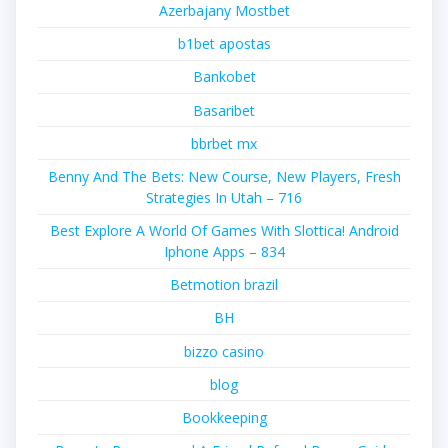
Azerbajany Mostbet
b1bet apostas
Bankobet
Basaribet
bbrbet mx
Benny And The Bets: New Course, New Players, Fresh
Strategies In Utah – 716
Best Explore A World Of Games With Slottica! Android
Iphone Apps – 834
Betmotion brazil
BH
bizzo casino
blog
Bookkeeping