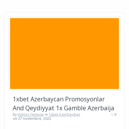
1xbet Azerbaycan Promosyonlar
And Qeydiyyat 1x Gamble Azerbaija
by
Vidrios Tempse
in
1xbet Azerbaydjan
0
on 27 noviembre, 2022