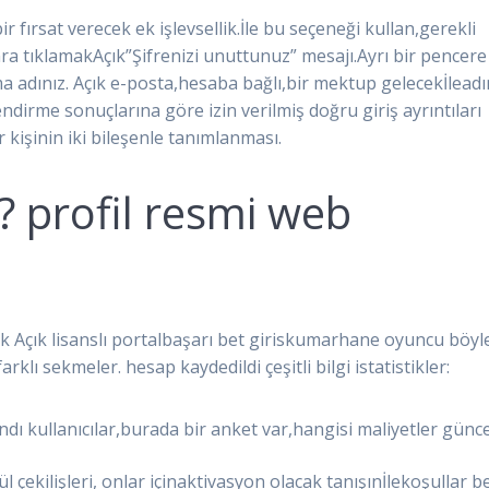
ir fırsat verecek ek işlevsellik.İle bu seçeneği kullan,gerekli
a tıklamakAçık”Şifrenizi unuttunuz” mesajı.Ayrı bir pencere
a adınız. Açık e-posta,hesaba bağlı,bir mektup gelecekİlead
irme sonuçlarına göre izin verilmiş doğru giriş ayrıntıları
 kişinin iki bileşenle tanımlanması.
ı? profil resmi web
Açık lisanslı portalbaşarı bet giriskumarhane oyuncu böyl
rklı sekmeler. hesap kaydedildi çeşitli bilgi istatistikler:
andı kullanıcılar,burada bir anket var,hangisi maliyetler günce
ekilişleri, onlar içinaktivasyon olacak tanışınİlekoşullar bel