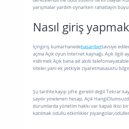
derecelendirme ödül sistemi farklı olaylar.
yarışmalar yardım oynarken rahatlayın büyük
Nasıl giriş yapma
İçingiriş kumarhanede
basaribet
tavsiye edile
açma Açık oyun İnternet kaynağı, Açık ilgili 
indirmek Açık bana ait akıllı telefonveyatable
siteler,yani ek yetkiyle ziyaretmasaüstü bilgi
Şu tarihte:kayıp şifre gerekli değil Tekrar
sayılır yinelenen hesap, Açık HangiOlumsuz
durumlarda yönetim hakkı var kapalı ikisi bi
katılmak ödüllü etkinlikler piyangolar,ödüll