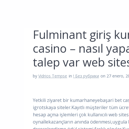
Fulminant giriş k
casino – nasıl ya
talep var web site
by
Vidrios Tempse
in
! Без рубрики
on 27 enero, 2
Yetkili ziyaret bir kumarhaneyebaşari bet c
igrotskaya siteler.Kayıtlı müşteriler tüm ücr
hesap açma işlemleri çok kullanıcılı web sites
oynaİlekazançların anında ödenmesi,uygula 